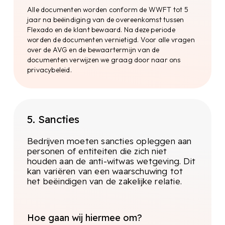
kunnen per land verschillen, maar over het
Alle documenten worden conform de WWFT tot 5
algemeen dienen de volgende gegevens te
jaar na beëindiging van de overeenkomst tussen
worden opgevraagd:
Flexado en de klant bewaard. Na deze periode
worden de documenten vernietigd. Voor alle vragen
over de AVG en de bewaartermijn van de
Trainingen
documenten verwijzen we graag door naar ons
privacybeleid.
Om ervoor te zorgen dat de kennis altijd actueel
is worden er jaarlijks meerdere trainingen
gevolgd (georganiseerd door Legal8). Door het
voltallige Flexado team te verplichten deze
trainingen te volgen dragen we zorg voor een
5. Sancties
breed begrip van de (inter)nationale wetgeving
en kunnen we de kwaliteit van onze kennis
Bedrijven moeten sancties opleggen aan
waarborgen.
personen of entiteiten die zich niet
houden aan de anti-witwas wetgeving. Dit
kan variëren van een waarschuwing tot
Duo control principle
het beëindigen van de zakelijke relatie.
Het 4-ogen principe, ook wel bekend als het dual
control principle, is een belangrijk principe dat
wordt toegepast om risico’s en fouten te
Hoe gaan wij hiermee om?
verminderen en fraude te voorkomen. Het