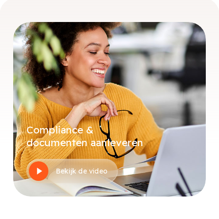
Compliance &
documenten aanleveren
Play
Bekijk de video
Video