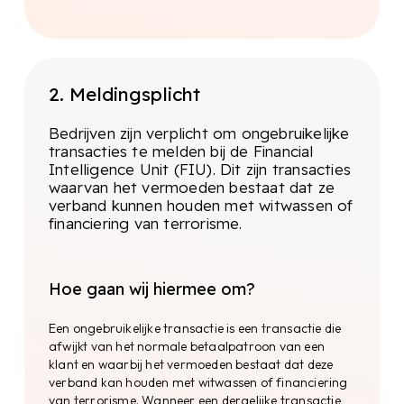
De eerste stap in het cliëntonderzoek
is KYB. Hierbij worden informatie over
het bedrijfsadres, de rechtsvorm, het
bedrijfsregistratienummer, de
2. Meldingsplicht
aandeelhouders, bestuurders, de
bedrijfsactiviteiten en andere relevante
gegevens verzameld. Door inzicht in
Bedrijven zijn verplicht om ongebruikelijke
meer dan 180 handelsregisters met
transacties te melden bij de Financial
200+ miljoen bedrijven brengen we
Intelligence Unit (FIU). Dit zijn transacties
gemakkelijk en snel de
waarvan het vermoeden bestaat dat ze
bedrijfsstructuur in kaart.
verband kunnen houden met witwassen of
financiering van terrorisme.
Op basis van de hieruit voortvloeiende gegevens
wordt bepaald welke personen moeten worden
onderzocht. De KYC-check. De KYC-vereisten
Hoe gaan wij hiermee om?
kunnen per land verschillen, maar over het
algemeen dienen de volgende gegevens te
Een ongebruikelijke transactie is een transactie die
worden opgevraagd:
afwijkt van het normale betaalpatroon van een
klant en waarbij het vermoeden bestaat dat deze
verband kan houden met witwassen of financiering
Voor- en achternaam
van terrorisme. Wanneer een dergelijke transactie