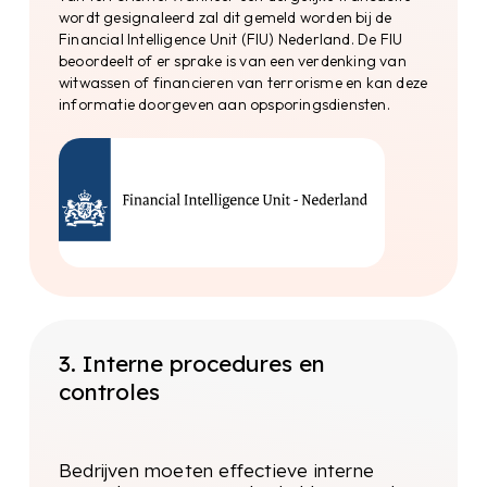
wordt gesignaleerd zal dit gemeld worden bij de
Adresgegevens
Financial Intelligence Unit (FIU) Nederland. De FIU
beoordeelt of er sprake is van een verdenking van
Identificatiedocumenten
witwassen of financieren van terrorisme en kan deze
informatie doorgeven aan opsporingsdiensten.
Verificatie van
identificatiedocumenten
Met behulp van geavanceerde biometrische
algoritmen wordt geverifieerd of de
aangeleverde documenten echt en geldig zijn en
of de persoon in kwestie ook de persoon op het
document is. De AI-gestuurde ID-verificatie
wordt beoordeeld door deskundige
3. Interne procedures en
beoordelaars, die toezicht houden op alle
geautomatiseerde ID-verificaties en mogelijke
controles
systeemfouten, fraudepogingen of
mislukkingen verwijderen. De systemen en
processen die hiervoor gebruikt worden zijn
Bedrijven moeten effectieve interne
allemaal ISO 27001, ISO 27017 en ISO 27018