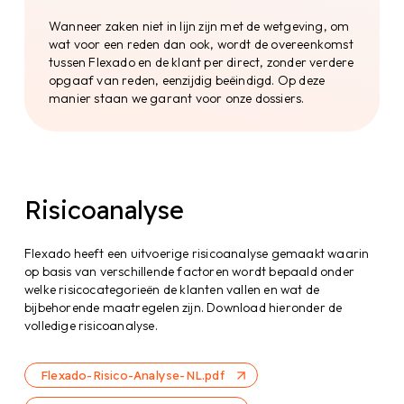
principe houdt in dat elke transactie of actie die
potentieel risicovol is, moet worden
Wanneer zaken niet in lijn zijn met de wetgeving, om
gecontroleerd door ten minste twee personen.
wat voor een reden dan ook, wordt de overeenkomst
Het duo control principle is een belangrijke
tussen Flexado en de klant per direct, zonder verdere
maatregel om de integriteit en veiligheid van de
opgaaf van reden, eenzijdig beëindigd. Op deze
bedrijfsprocessen te waarborgen.
manier staan we garant voor onze dossiers.
Compliance Officer
De volledige compliance staat onder toeziend
oog van de compliance officer. Deze officer is
Risicoanalyse
speciaal getraind, opgeleid en uitgerust met
vergaande kennis over binnen- en buitenlandse
wetgeving en jurisprudentie. De compliance
Flexado heeft een uitvoerige risicoanalyse gemaakt waarin
officer ziet erop toe dat interne processen
op basis van verschillende factoren wordt bepaald onder
voldoen aan de wettelijke eisen en onderhoud
welke risicocategorieën de klanten vallen en wat de
eveneens het contact met externe partijen.
bijbehorende maatregelen zijn. Download hieronder de
volledige risicoanalyse.
De KvK
Flexado-Risico-Analyse-NL.pdf
In samenspraak met de KvK controleren wij