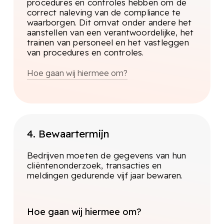
procedures en controles hebben om de
gecertificeerd. Zo worden de kwaliteit van het
correct naleving van de compliance te
proces en de privacybescherming van onze
waarborgen. Dit omvat onder andere het
klanten gegarandeerd.
aanstellen van een verantwoordelijke, het
trainen van personeel en het vastleggen
van procedures en controles.
Hoe gaan wij hiermee om?
Om de integriteit en de kwaliteit van
de wettelijke processen te
waarborgen berust Flexado zich op
een aantal belangrijke aspecten en
4. Bewaartermijn
principes.
Bedrijven moeten de gegevens van hun
cliëntenonderzoek, transacties en
meldingen gedurende vijf jaar bewaren.
Legal8
Op basis van de hieruit voortvloeiende gegevens
wordt bepaald welke personen moeten worden
Hoe gaan wij hiermee om?
onderzocht. De KYC-check. De KYC-vereisten