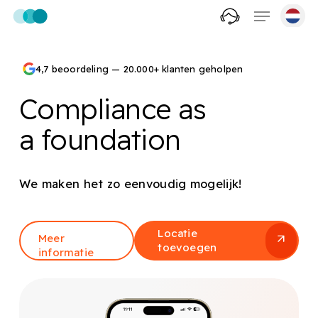
Skip
Menu
to
account
main
content
4,7 beoordeling — 20.000+ klanten geholpen
Compliance as
a foundation
We maken het zo eenvoudig mogelijk!
Locatie
Meer
toevoegen
informatie